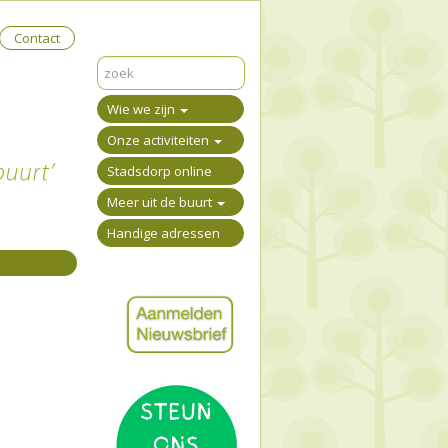
Contact
Wie we zijn
Onze activiteiten
Stadsdorp online
Meer uit de buurt
Handige adressen