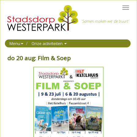
Toggl
navig
Menu
Onze activiteiten
do 20 aug: Film & Soep