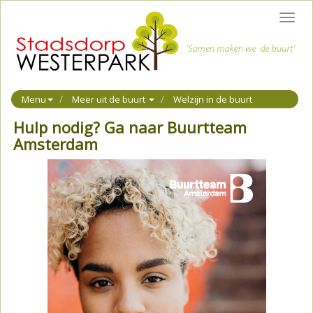
Toggl
navig
Menu
Meer uit de buurt
Welzijn in de buurt
Hulp nodig? Ga naar Buurtteam
Amsterdam