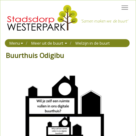
Toggl
navig
Menu
Meer uit de buurt
Welzijn in de buurt
Buurthuis Odigibu