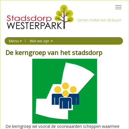
Toggl
navig
Menu
Wie we zijn
De kerngroep van het stadsdorp
De kerngroep wil vooral de voorwaarden scheppen waarmee