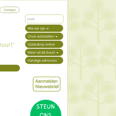
Contact
Wie we zijn
Onze activiteiten
Stadsdorp online
Meer uit de buurt
Handige adressen