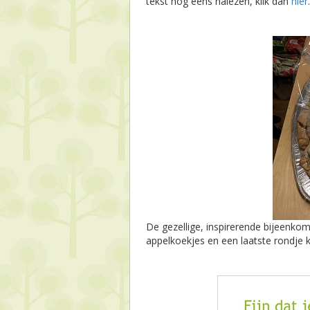
tekst nog eens nalezen, klik dan
hier
.
De gezellige, inspirerende bijeenko
appelkoekjes en een laatste rondje 