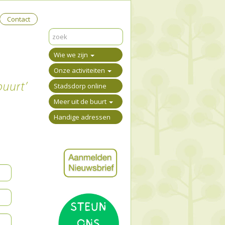
Contact
Wie we zijn
Onze activiteiten
Stadsdorp online
Meer uit de buurt
Handige adressen