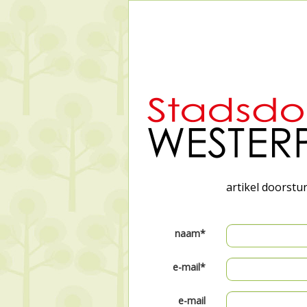
artikel doorstu
naam*
e-mail*
e-mail